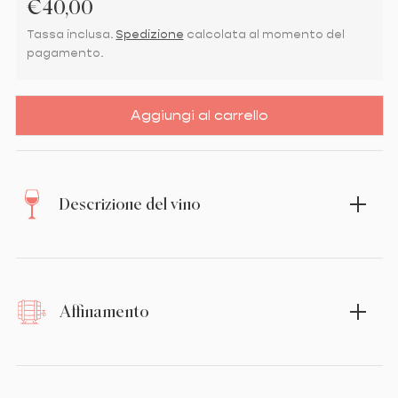
Prezzo regolare
€40,00
Tassa inclusa.
Spedizione
calcolata al momento del
pagamento.
Aggiungi al carrello
Descrizione del vino
Affinamento