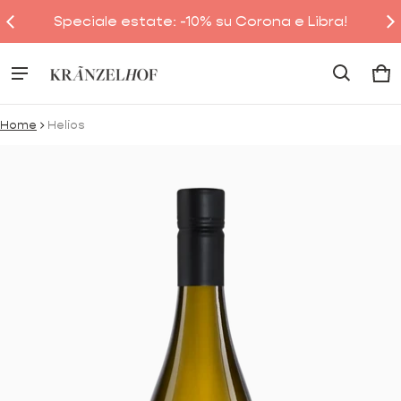
Speciale estate: -10% su Corona e Libra!
Ca
0 
Home
Helios
ioni sui prodotti