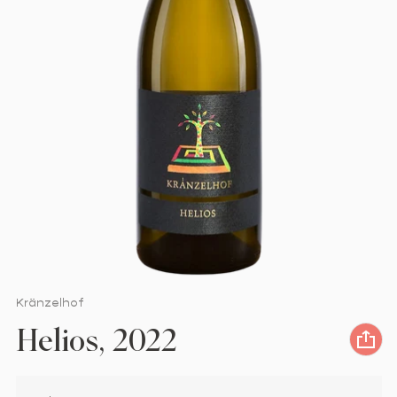
Venditore:
Kränzelhof
Helios, 2022